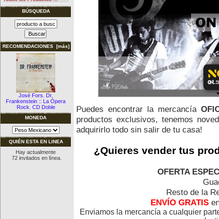
BÚSQUEDA
RECOMENDACIONES [más]
José Fors. Dr.
Frankenstein :: La Ópera
Puedes encontrar la mercancía
OFI
Rock. CD Doble
productos exclusivos, tenemos noved
MONEDA
adquirirlo todo sin salir de tu casa!
QUIÉN ESTA EN LINEA
¿Quieres vender tus pro
Hay actualmente
72 invitados en línea.
OFERTA ESPECI
Guad
Resto de la R
ENVÍO GRATIS
e
Enviamos la mercancía a cualquier par