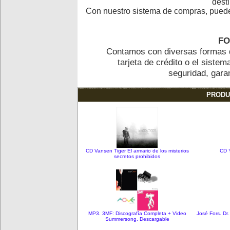
desti
Con nuestro sistema de compras, puedes 
FO
Contamos con diversas formas d
tarjeta de crédito o el siste
seguridad, gara
PRODU
CD Vansen Tiger El armario de los misterios
CD 
secretos prohibidos
MP3. 3MF: Discografía Completa + Video
José Fors. Dr
Summersong. Descargable