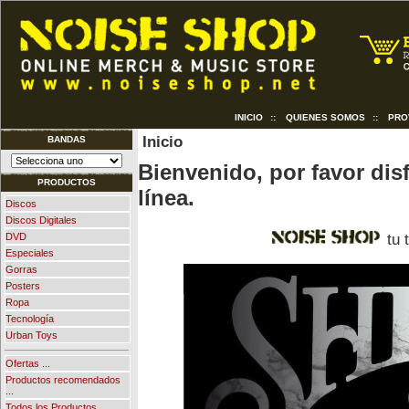
INICIO
::
QUIENES SOMOS
::
PRO
Inicio
BANDAS
Bienvenido, por favor dis
PRODUCTOS
línea.
Discos
Discos Digitales
tu 
DVD
Especiales
Gorras
Posters
Ropa
Tecnología
Urban Toys
Ofertas ...
Productos recomendados
...
Todos los Productos ...