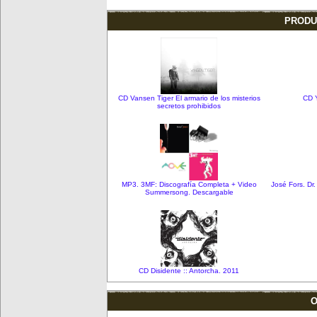
PRODU
CD Vansen Tiger El armario de los misterios
CD 
secretos prohibidos
MP3. 3MF: Discografía Completa + Video
José Fors. Dr
Summersong. Descargable
CD Disidente :: Antorcha. 2011
O