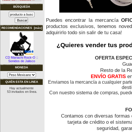
BÚSQUEDA
Puedes encontrar la mercancía
OFI
productos exclusivos, tenemos noved
RECOMENDACIONES [más]
adquirirlo todo sin salir de tu casa!
¿Quieres vender tus pro
OFERTA ESPECI
CD Mariachi Rock-O ::
Sonidos de Jalisco
Guad
MONEDA
Resto de la R
ENVÍO GRATIS
e
Enviamos la mercancía a cualquier par
QUIÉN ESTA EN LINEA
desti
Hay actualmente
53 invitados en línea.
Con nuestro sistema de compras, puedes 
FO
Contamos con diversas formas d
tarjeta de crédito o el siste
seguridad, gara