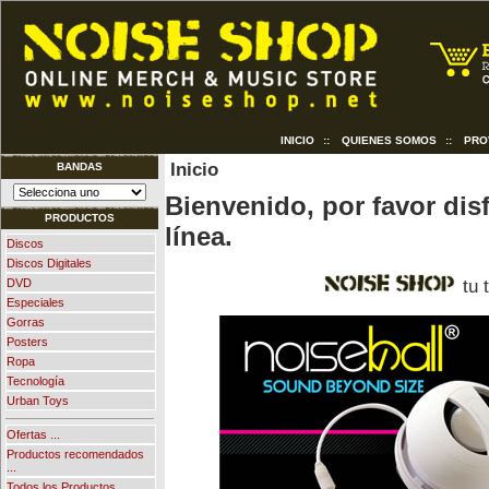
INICIO
::
QUIENES SOMOS
::
PRO
Inicio
BANDAS
Bienvenido, por favor dis
PRODUCTOS
línea.
Discos
Discos Digitales
tu 
DVD
Especiales
Gorras
Posters
Ropa
Tecnología
Urban Toys
Ofertas ...
Productos recomendados
...
Todos los Productos ...