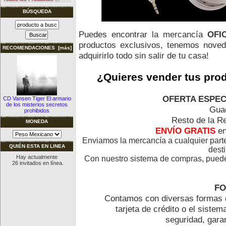
BÚSQUEDA
Puedes encontrar la mercancía
OFI
productos exclusivos, tenemos noved
RECOMENDACIONES [más]
adquirirlo todo sin salir de tu casa!
¿Quieres vender tus pro
OFERTA ESPECI
CD Vansen Tiger El armario
de los misterios secretos
Guad
prohibidos
Resto de la R
MONEDA
ENVÍO GRATIS
e
Enviamos la mercancía a cualquier par
QUIÉN ESTA EN LINEA
desti
Hay actualmente
Con nuestro sistema de compras, puedes 
26 invitados en línea.
FO
Contamos con diversas formas d
tarjeta de crédito o el siste
seguridad, gara