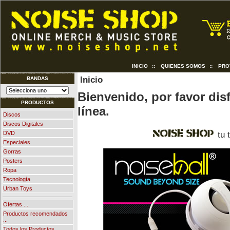
INICIO
::
QUIENES SOMOS
::
PRO
Inicio
BANDAS
Bienvenido, por favor dis
PRODUCTOS
línea.
Discos
Discos Digitales
tu 
DVD
Especiales
Gorras
Posters
Ropa
Tecnología
Urban Toys
Ofertas ...
Productos recomendados
...
Todos los Productos ...