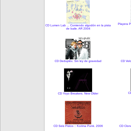
Playera P
CD Lumen Lab ... Comiendo algodón en la pista
de baile. AR 2004
CD Dedupléx. Sin ley de gravedad
CD Vel
C
CD Yoyo Breakers. New Older
CD Seis Pistos :: Korima Punk. 2006
CD Clond