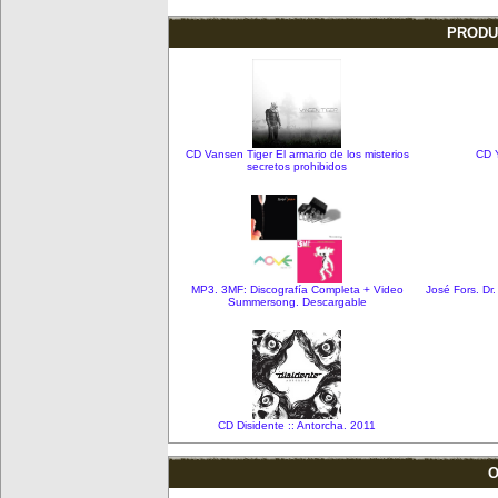
PRODU
CD Vansen Tiger El armario de los misterios
CD 
secretos prohibidos
MP3. 3MF: Discografía Completa + Video
José Fors. Dr
Summersong. Descargable
CD Disidente :: Antorcha. 2011
O