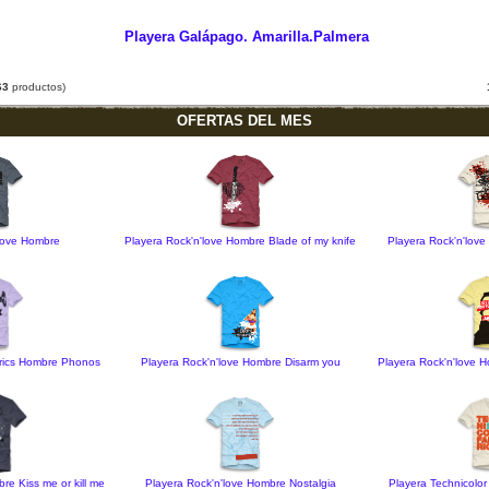
Playera Galápago. Amarilla.Palmera
63
productos)
OFERTAS DEL MES
'love Hombre
Playera Rock'n'love Hombre Blade of my knife
Playera Rock'n'lov
brics Hombre Phonos
Playera Rock'n'love Hombre Disarm you
Playera Rock'n'love
re Kiss me or kill me
Playera Rock'n'love Hombre Nostalgia
Playera Technicolo