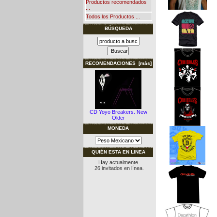
Productos recomendados
...
Todos los Productos ...
BÚSQUEDA
RECOMENDACIONES [más]
CD Yoyo Breakers. New
Older
MONEDA
QUIÉN ESTA EN LINEA
Hay actualmente
26 invitados en línea.