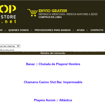
CIO
::
QUIENES SOMOS
::
PROVEEDORES PARA BANDAS
::
AYUDA
::
CONTACTO
63
productos)
Nombre del elemento-
Banaz :: Chulada de Playera! Hombre
Chamarra Casino Slut Bar. Impermeable
Playera Aurum :: Atlántica