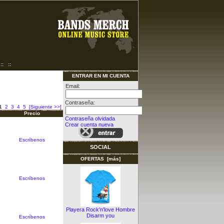
::
::
ENTRAR EN MI CUENTA
Email:
Contraseña:
1
2
3
4
5
[Siguiente >>]
Precio
Contraseña olvidada
Crear cuenta nueva
Escríbenos
SOCIAL
OFERTAS [más]
Escríbenos
Playera Rock'n'love Hombre
Disarm you
Escríbenos