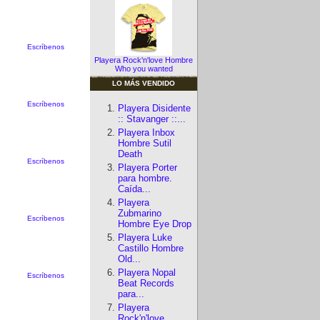
Escríbenos
Playera Rock'n'love Hombre
Who you wanted
LO MÁS VENDIDO
Escríbenos
Playera Disidente
:: Stavanger ::...
Playera Inbox
Hombre Sutil
Death
Escríbenos
Playera Porter
para hombre.
Caída...
Playera
Zubmarino
Escríbenos
Hombre Eye Drop
Playera Luke
Castillo Hombre
Old...
Playera Nopal
Escríbenos
Beat Records
para...
Playera
Rock'n'love