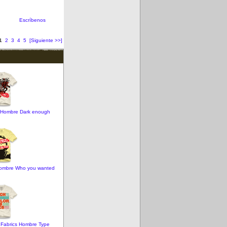
Escríbenos
1
2
3
4
5
[Siguiente >>]
e Hombre Dark enough
 Hombre Who you wanted
r Fabrics Hombre Type