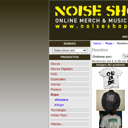
INI
Inicio
::
Ropa
:: Hombre
BANDAS
Hombre
Ordenar por:
PRODUCTOS
Mostrando del
1
al
15
(de
Discos
Imagen del producto
Discos Digitales
DVD
Especiales
Gorras
Posters
Ropa
Hombre
Mujer
Tecnología
Urban Toys
Ofertas ...