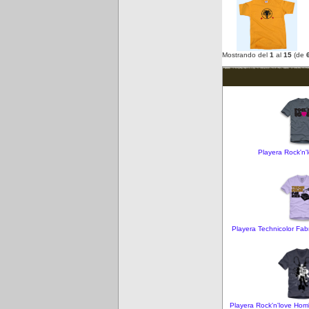
Mostrando del
1
al
15
(de
Playera Rock'n
Playera Technicolor Fa
Playera Rock'n'love Homb