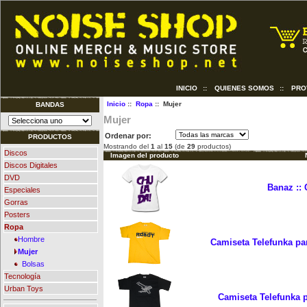
INICIO
::
QUIENES SOMOS
::
PRO
Inicio
::
Ropa
:: Mujer
BANDAS
Mujer
Ordenar por:
PRODUCTOS
Mostrando del
1
al
15
(de
29
productos)
Discos
Imagen del producto
Discos Digitales
DVD
Banaz :: 
Especiales
Gorras
Posters
Ropa
Hombre
Camiseta Telefunka pa
Mujer
Bolsas
Tecnología
Urban Toys
Camiseta Telefunka 