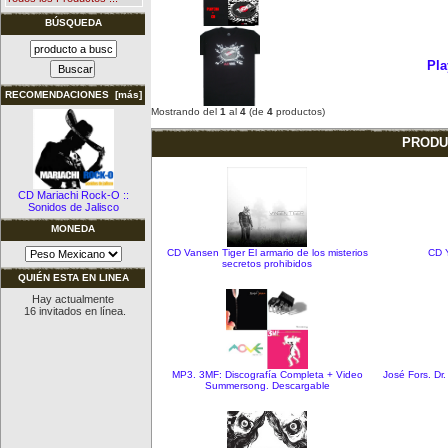
BÚSQUEDA
Pla
RECOMENDACIONES [más]
Mostrando del
1
al
4
(de
4
productos)
PRODU
CD Mariachi Rock-O ::
Sonidos de Jalisco
MONEDA
CD Vansen Tiger El armario de los misterios
CD 
secretos prohibidos
QUIÉN ESTA EN LINEA
Hay actualmente
16 invitados en línea.
MP3. 3MF: Discografía Completa + Video
José Fors. Dr
Summersong. Descargable