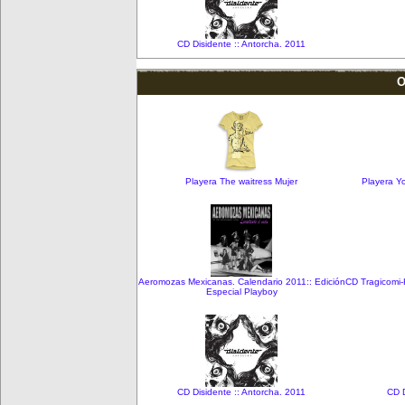
CD Disidente :: Antorcha. 2011
O
Playera The waitress Mujer
Playera Y
Aeromozas Mexicanas. Calendario 2011:: Edición
CD Tragicomi-
Especial Playboy
CD Disidente :: Antorcha. 2011
CD D