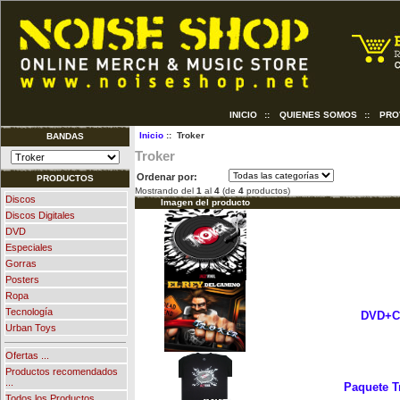
INICIO
::
QUIENES SOMOS
::
PRO
Inicio
:: Troker
BANDAS
Troker
Ordenar por:
PRODUCTOS
Mostrando del
1
al
4
(de
4
productos)
Discos
Imagen del producto
Discos Digitales
DVD
Especiales
Gorras
Posters
Ropa
Tecnología
DVD+CD
Urban Toys
Ofertas ...
Productos recomendados
...
Paquete Tr
Todos los Productos ...