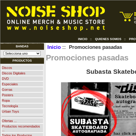
INICIO
::
QUIENES SOMOS
::
PRO
Inicio
:: Promociones pasadas
BANDAS
Promociones pasadas
PRODUCTOS
Discos
Subasta Skatebo
Discos Digitales
DVD
Especiales
Gorras
Posters
Ropa
Tecnología
Urban Toys
Ofertas ...
Productos recomendados
...
Todos los Productos ...