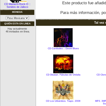
Este producto fue añadid
CD Mariachi Rock-O ::
Sonidos de Jalisco
Para más información, por
MONEDA
Tal vez 
QUIÉN ESTA EN LINEA
Hay actualmente
46 invitados en línea.
CD Canibales :: Doom Blues
CD Dbatan. Fábulas de Ordalia
CD Clond
CD Los Urbánikos. Trapo. 2008
MP3. 3MF:
Su