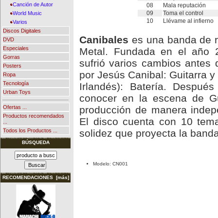
Canción de Autor
08
Mala reputación
09
Toma el control
World Music
10
Llévame al infierno
Varios
Discos Digitales
Canibales
es una banda de ro
DVD
Especiales
Metal. Fundada en el año 2
Gorras
sufrió varios cambios antes d
Posters
por Jesús Canibal: Guitarra y
Ropa
Tecnología
Irlandés): Batería. Despu
Urban Toys
conocer en la escena de Gu
producción de manera indep
Ofertas ...
Productos recomendados
El disco cuenta con 10 tema
...
solidez que proyecta la banda
Todos los Productos ...
BÚSQUEDA
Modelo: CN001
RECOMENDACIONES [más]