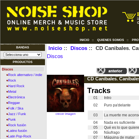
INICIO
::
QUIENES SOMOS
::
PRO
Inicio
::
Discos
:: CD Canibales. Ca
BANDAS
Discos
PRODUCTOS
Discos
Rock alternativo / indie
CD Canibales. Canibale
Rock
Hard Rock
Tracks
Metal
Electrónica
01
Intro
Reggae
02
Puro pa'delante
Folk / Ska
crecer imagen
Jazz / Funk
03
La muerte me acons
Punk
04
Nada es suficiente
Rock fusión
05
Qué es lo que quier
Latino fusión
06
Náufrago
Latin Pop-Rock
07
Máquina de matar