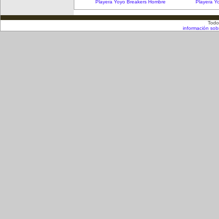
Playera Yoyo Breakers Hombre
Playera Y
Todo
información sob