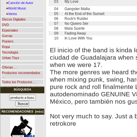
03
My Love
Canción de Autor
World Music
04
Gangster Mafia
05
At the End of the Sunset
Varios
06
Rock'n Rulder
Discos Digitales
07
No Quiero Ser
DVD
08
Mala Suerte
Especiales
09
Fading Away
Gorras
10
In Love With You
Posters
Ropa
El inicio of the band is kinda
Tecnología
ciudad de Guadalajara when 
Urban Toys
when we were 17.
Ofertas ...
The more genres we heard th
Productos recomendados
...
when mixing punk, swing, har
Todos los Productos ...
pure rock and roll finalmente
BÚSQUEDA
autodenominado GENUINE V
México, pero también nos gust
RECOMENDACIONES [más]
Not very much to say. Just a
retrokore