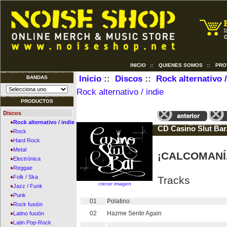
INICIO
::
QUIENES SOMOS
::
PRO
Inicio
::
Discos
::
Rock alternativo /
BANDAS
Rock alternativo / indie
PRODUCTOS
Discos
Rock alternativo / indie
CD Casino Slut Bar
Rock
Hard Rock
Metal
¡CALCOMANÍ
Electrónica
Reggae
Folk / Ska
Tracks
crecer imagen
Jazz / Funk
Punk
01
Polatino
Rock fusión
02
Hazme Sentir Again
Latino fusión
Latin Pop-Rock