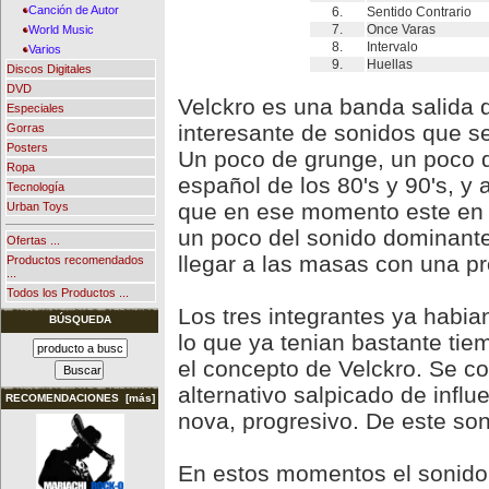
Canción de Autor
6.
Sentido Contrario
7.
Once Varas
World Music
8.
Intervalo
Varios
9.
Huellas
Discos Digitales
DVD
Velckro es una banda salida 
Especiales
interesante de sonidos que se
Gorras
Posters
Un poco de grunge, un poco d
Ropa
español de los 80's y 90's, y
Tecnología
que en ese momento este en l
Urban Toys
un poco del sonido dominante
Ofertas ...
llegar a las masas con una pr
Productos recomendados
...
Todos los Productos ...
Los tres integrantes ya habia
BÚSQUEDA
lo que ya tenian bastante ti
el concepto de Velckro. Se 
alternativo salpicado de infl
RECOMENDACIONES [más]
nova, progresivo. De este son
En estos momentos el sonido