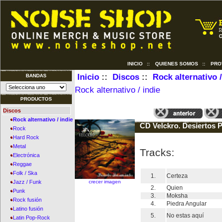
INICIO
::
QUIENES SOMOS
::
PRO
Inicio
::
Discos
::
Rock alternativo /
BANDAS
Rock alternativo / indie
PRODUCTOS
Discos
Rock alternativo / indie
CD Velckro. Desiertos 
Rock
Hard Rock
Metal
Tracks:
Electrónica
Reggae
Folk / Ska
1.
Certeza
crecer imagen
Jazz / Funk
2.
Quien
Punk
3.
Moksha
Rock fusión
4.
Piedra Angular
Latino fusión
5.
No estas aquí
Latin Pop-Rock