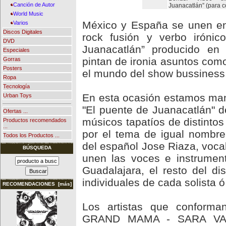
Canción de Autor
Juanacatlán” (para 
World Music
México y España se unen en 
Varios
Discos Digitales
rock fusión y verbo irónic
DVD
Juanacatlán” producido e
Especiales
pintan de ironia asuntos como 
Gorras
Posters
el mundo del show bussiness
Ropa
Tecnología
En esta ocasión estamos man
Urban Toys
"El puente de Juanacatlán" 
Ofertas ...
músicos tapatíos de distinto
Productos recomendados
...
por el tema de igual nombre
Todos los Productos ...
del español Jose Riaza, vocal
BÚSQUEDA
unen las voces e instrument
Guadalajara, el resto del d
individuales de cada solista ó
RECOMENDACIONES [más]
Los artistas que conform
GRAND MAMA - SARA VAL