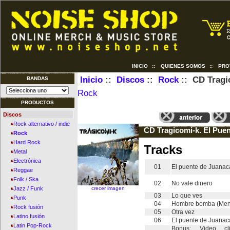
INICIO
::
QUIENES SOMOS
::
PRO
Inicio
::
Discos
::
Rock
:: CD Tragic
BANDAS
Rock
PRODUCTOS
Discos
Rock alternativo / indie
CD Tragicomi-k. El Puen
Rock
Hard Rock
Tracks
Metal
Electrónica
01
El puente de Juanac
Reggae
Folk / Ska
02
No vale dinero
crecer imagen
Jazz / Funk
03
Lo que ves
Punk
04
Hombre bomba (Men
Rock fusión
05
Otra vez
Latino fusión
06
El puente de Juanaca
Latin Pop-Rock
Bonus: Video c