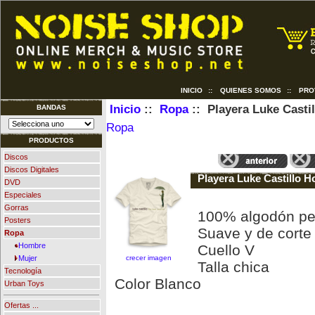
INICIO
::
QUIENES SOMOS
::
PRO
Inicio
::
Ropa
:: Playera Luke Casti
BANDAS
Ropa
PRODUCTOS
Discos
Discos Digitales
Playera Luke Castillo 
DVD
Especiales
Gorras
100% algodón pe
Posters
Suave y de corte 
Ropa
Hombre
Cuello V
crecer imagen
Mujer
Talla chica
Tecnología
Color Blanco
Urban Toys
Ofertas ...