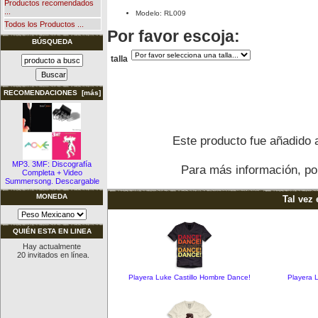
Productos recomendados
...
Modelo: RL009
Todos los Productos ...
Por favor escoja:
BÚSQUEDA
talla
RECOMENDACIONES [más]
Este producto fue añadido a
MP3. 3MF: Discografía
Para más información, por
Completa + Video
Summersong. Descargable
MONEDA
Tal vez 
QUIÉN ESTA EN LINEA
Hay actualmente
20 invitados en línea.
Playera Luke Castillo Hombre Dance!
Playera L