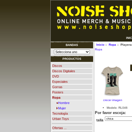
INI
Inicio
::
Ropa
:: Playera
BANDAS
Ropa
PRODUCTOS
Discos
Discos Digitales
DVD
Especiales
Gorras
Posters
Ropa
crecer imagen
Hombre
Modelo: RL046
Mujer
Por favor escoja:
Tecnología
Urban Toys
talla
Ofertas ...