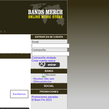
::
::
ENTRAR EN MI CUENTA
Email:
Contraseña:
Contraseña olvidada
Crear cuenta nueva
BANDA
-
Revolver Sitio web
-
Otros productos
SOCIAL
PROMOCIONES
Escríbenos
Promociones pasadas
El Buen Fin 2013