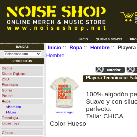
INICIO
::
QUIENES SOMOS
::
PRO
Inicio
::
Ropa
::
Hombre
:: Playera
BANDAS
Hombre
PRODUCTOS
Discos
Discos Digitales
Playera Technicolor Fa
DVD
Especiales
Gorras
100% algodón pe
Posters
Suave y con silue
Ropa
Hombre
perfecto.
crecer imagen
Mujer
Talla: CHICA.
Tecnología
Color Hueso
Urban Toys
Ofertas ...