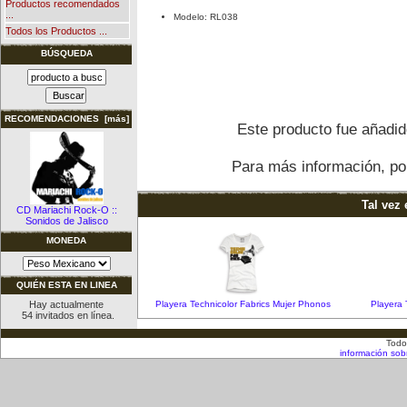
Productos recomendados
...
Modelo: RL038
Todos los Productos ...
BÚSQUEDA
RECOMENDACIONES [más]
Este producto fue añadid
Para más información, por
Tal vez 
CD Mariachi Rock-O ::
Sonidos de Jalisco
MONEDA
QUIÉN ESTA EN LINEA
Hay actualmente
Playera Technicolor Fabrics Mujer Phonos
Playera 
54 invitados en línea.
Todo
información sob