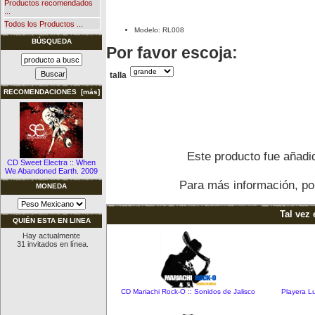
Productos recomendados
...
Todos los Productos ...
Modelo: RL008
BÚSQUEDA
Por favor escoja:
talla
RECOMENDACIONES [más]
Este producto fue añadid
CD Sweet Electra :: When
We Abandoned Earth. 2009
Para más información, por
MONEDA
Tal vez 
QUIÉN ESTA EN LINEA
Hay actualmente
31 invitados en línea.
CD Mariachi Rock-O :: Sonidos de Jalisco
Playera L