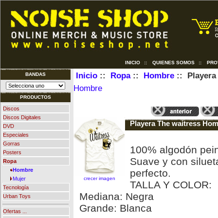
INICIO
::
QUIENES SOMOS
::
PRO
Inicio
::
Ropa
::
Hombre
:: Playera
BANDAS
Hombre
PRODUCTOS
Discos
Discos Digitales
Playera The waitress Hom
DVD
Especiales
Gorras
100% algodón pei
Posters
Suave y con silueta
Ropa
Hombre
perfecto.
crecer imagen
Mujer
TALLA Y COLOR:
Tecnología
Mediana: Negra
Urban Toys
Grande: Blanca
Ofertas ...