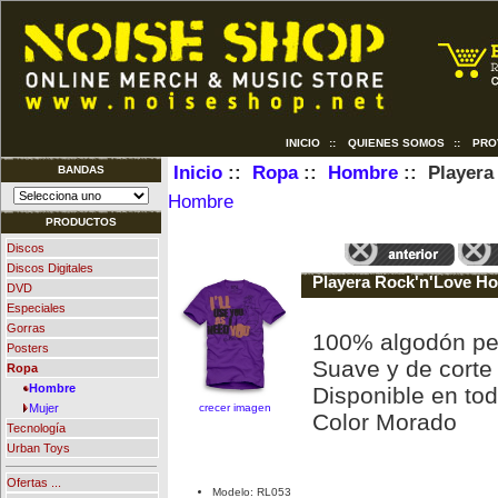
INICIO
::
QUIENES SOMOS
::
PRO
Inicio
::
Ropa
::
Hombre
:: Playera
BANDAS
Hombre
PRODUCTOS
Discos
Discos Digitales
Playera Rock'n'Love Ho
DVD
Especiales
Gorras
100% algodón pe
Posters
Suave y de corte 
Ropa
Hombre
Disponible en tod
crecer imagen
Mujer
Color Morado
Tecnología
Urban Toys
Ofertas ...
Modelo: RL053