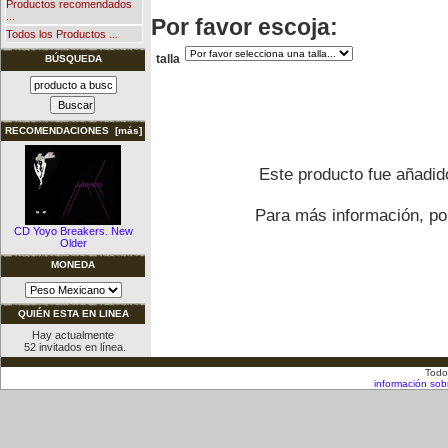
Productos recomendados
...
Por favor escoja:
Todos los Productos ...
talla
BÚSQUEDA
RECOMENDACIONES [más]
Este producto fue añadido
Para más información, por
CD Yoyo Breakers. New
Older
MONEDA
QUIÉN ESTA EN LINEA
Hay actualmente
52 invitados en línea.
Todo
información sob