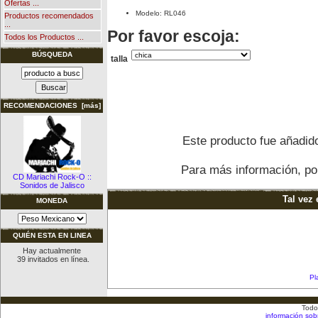
Ofertas ...
Modelo: RL046
Productos recomendados
...
Por favor escoja:
Todos los Productos ...
BÚSQUEDA
talla
RECOMENDACIONES [más]
Este producto fue añadido
Para más información, por
CD Mariachi Rock-O ::
Sonidos de Jalisco
Tal vez 
MONEDA
QUIÉN ESTA EN LINEA
Hay actualmente
39 invitados en línea.
Pl
Todo
información sob