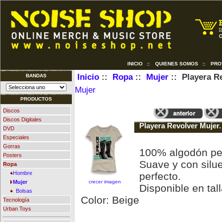
INICIO
::
QUIENES SOMOS
::
PRO
Inicio
::
Ropa
::
Mujer
:: Playera Re
BANDAS
Mujer
PRODUCTOS
Discos
Discos Digitales
Playera Revolver Mujer.
DVD
Especiales
Gorras
100% algodón pe
Posters
Suave y con silue
Ropa
Hombre
perfecto.
crecer imagen
Mujer
Disponible en tal
Bolsas
Color: Beige
Tecnología
Urban Toys