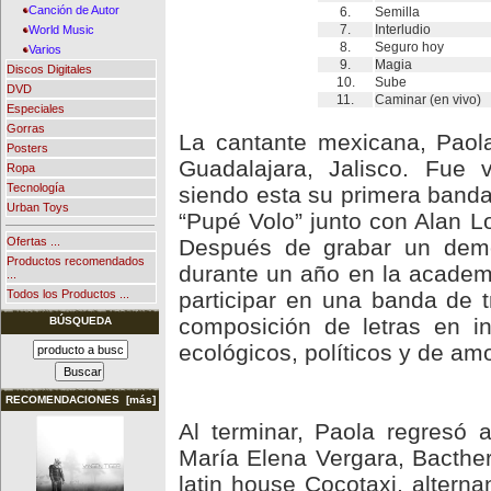
Canción de Autor
6.
Semilla
7.
Interludio
World Music
8.
Seguro hoy
Varios
9.
Magia
Discos Digitales
10.
Sube
DVD
11.
Caminar (en vivo)
Especiales
Gorras
La cantante mexicana, Paol
Posters
Guadalajara, Jalisco. Fue 
Ropa
Tecnología
siendo esta su primera banda
Urban Toys
“Pupé Volo” junto con Alan 
Después de grabar un demo
Ofertas ...
Productos recomendados
durante un año en la academ
...
participar en una banda de t
Todos los Productos ...
composición de letras en i
BÚSQUEDA
ecológicos, políticos y de amo
RECOMENDACIONES [más]
Al terminar, Paola regresó
María Elena Vergara, Bacther 
latin house Cocotaxi, alter