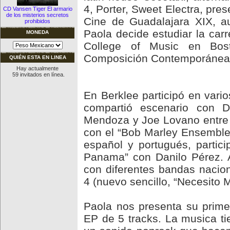
4, Porter, Sweet Electra, pre
CD Vansen Tiger El armario
de los misterios secretos
Cine de Guadalajara XIX, a
prohibidos
Paola decide estudiar la car
MONEDA
College of Music en Bost
Composición Contemporánea (
QUIÉN ESTA EN LINEA
Hay actualmente
59 invitados en línea.
En Berklee participó en vari
compartió escenario con 
Mendoza y Joe Lovano entre o
con el “Bob Marley Ensemble”
español y portugués, partic
Panama” con Danilo Pérez. 
con diferentes bandas nacio
4 (nuevo sencillo, “Necesito
Paola nos presenta su prim
EP de 5 tracks. La musica ti