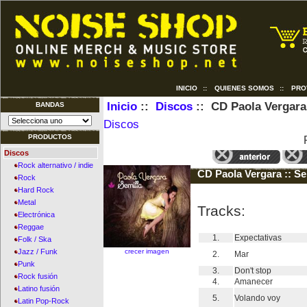
INICIO
::
QUIENES SOMOS
::
PRO
Inicio
::
Discos
:: CD Paola Vergara 
BANDAS
Discos
PRODUCTOS
Discos
Rock alternativo / indie
CD Paola Vergara :: Se
Rock
Hard Rock
Metal
Tracks:
Electrónica
Reggae
1.
Expectativas
Folk / Ska
crecer imagen
Jazz / Funk
2.
Mar
Punk
3.
Don't stop
Rock fusión
4.
Amanecer
Latino fusión
5.
Volando voy
Latin Pop-Rock