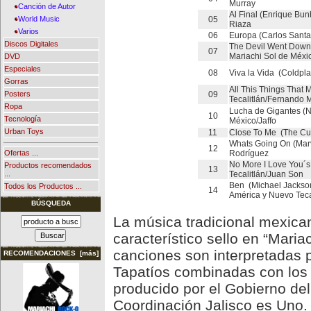
Murray
Canción de Autor
Al Final (Enrique Bu
05
World Music
Riaza
Varios
06
Europa (Carlos Sant
Discos Digitales
The Devil Went Down 
07
Mariachi Sol de Méx
DVD
Especiales
08
Viva la Vida (Coldpla
Gorras
All This Things That
09
Posters
Tecalitlán/Fernando 
Ropa
Lucha de Gigantes (
10
Tecnología
México/Jaffo
Urban Toys
11
Close To Me (The Cur
Whats Going On (Mar
12
Rodríguez
Ofertas ...
No More I Love You´s
Productos recomendados
13
Tecalitlán/Juan Son
...
Ben (Michael Jackson
Todos los Productos ...
14
América y Nuevo Teca
BÚSQUEDA
La música tradicional mexica
característico sello en “Maria
canciones son interpretadas 
RECOMENDACIONES [más]
Tapatíos combinadas con los 
producido por el Gobierno del
Coordinación Jalisco es Uno.