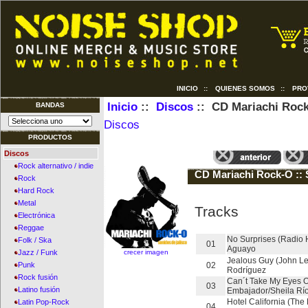
INICIO
::
QUIENES SOMOS
::
PRO
Inicio
::
Discos
:: CD Mariachi Rock
BANDAS
Discos
PRODUCTOS
Discos
Rock alternativo / indie
CD Mariachi Rock-O :: 
Rock
Hard Rock
Metal
Tracks
Electrónica
Reggae
No Surprises (Radio 
Folk / Ska
01
Aguayo
crecer imagen
Jazz / Funk
Jealous Guy (John L
02
Punk
Rodríguez
Rock fusión
Can´t Take My Eyes O
03
Latino fusión
Embajador/Sheila Rí
Hotel California (The
Latin Pop-Rock
04