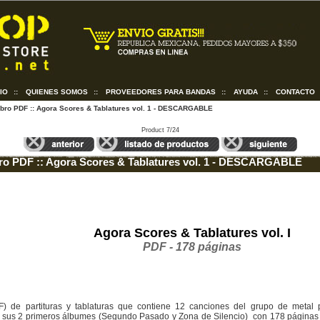
CIO
::
QUIENES SOMOS
::
PROVEEDORES PARA BANDAS
::
AYUDA
::
CONTACTO
ibro PDF :: Agora Scores & Tablatures vol. 1 - DESCARGABLE
Product 7/24
ro PDF :: Agora Scores & Tablatures vol. 1 - DESCARGABLE
Agora Scores & Tablatures vol. I
PDF - 178 páginas
DF) de partituras y tablaturas que contiene 12 canciones del grupo de metal
 sus 2 primeros
álbumes
(Segundo Pasado y Zona de Silencio) con 178 páginas 