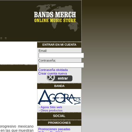
::
::
ENTRAR EN MI CUENTA
Email:
Contraseña:
Contraseña olvidada
Crear cuenta nueva
BANDA
-
Agora Sitio web
-
Otros productos
SOCIAL
PROMOCIONES
 progresivo
mexicano
Promociones pasadas
en las que muestran