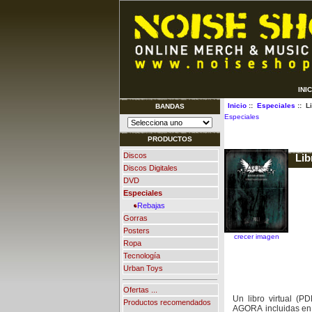
INI
Inicio
::
Especiales
:: L
BANDAS
Especiales
PRODUCTOS
Discos
Lib
Discos Digitales
DVD
Especiales
Rebajas
Gorras
Posters
crecer imagen
Ropa
Tecnología
Urban Toys
Ofertas ...
Un libro virtual (P
Productos recomendados
AGORA incluidas en
...