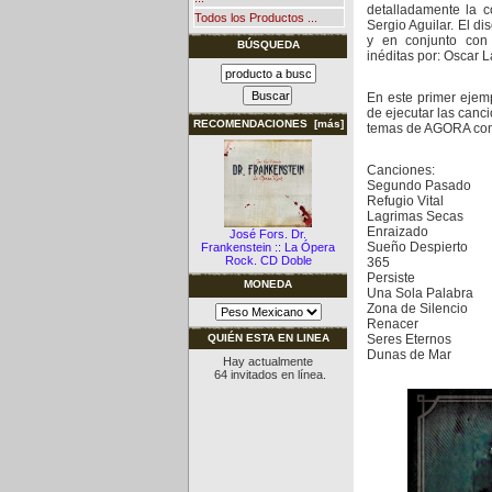
detalladamente la c
Todos los Productos ...
Sergio Aguilar. El di
y en conjunto con 
BÚSQUEDA
inéditas
por: Oscar L
En este primer eje
de ejecutar las canc
RECOMENDACIONES [más]
temas de AGORA com
Canciones:
Segundo Pasado
Refugio Vital
Lagrimas Secas
Enraizado
José Fors. Dr.
Sueño Despierto
Frankenstein :: La Ópera
Rock. CD Doble
365
Persiste
MONEDA
Una Sola Palabra
Zona de Silencio
Renacer
Seres Eternos
QUIÉN ESTA EN LINEA
Dunas de Mar
Hay actualmente
64 invitados en línea.