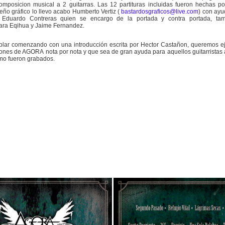
omposicion musical a 2 guitarras. Las 12 partituras incluidas fueron hechas 
seño gráfico lo llevo acabo Humberto Vertiz (
bastardosgraficos@live.com
) con ayu
Eduardo Contreras quien se encargo de la portada y contra portada, tam
ara Eqihua y Jaime Fernandez.
mplar comenzando con una
introducción
escrita por Hector
Castañon,
queremos eje
iones de AGORA nota por nota y que sea de gran ayuda para aquellos guitarristas a
o fueron grabados.