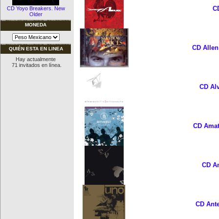
CD
CD Yoyo Breakers. New
Older
MONEDA
CD Allen
QUIÉN ESTA EN LINEA
Hay actualmente
71 invitados en línea.
CD Alv
CD Amate
CD An
CD Ante