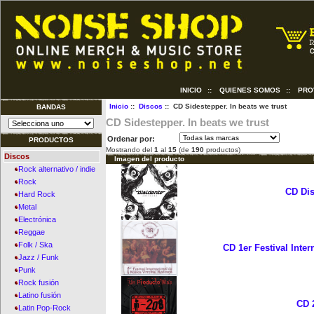
INICIO
::
QUIENES SOMOS
::
PRO
Inicio
::
Discos
:: CD Sidestepper. In beats we trust
BANDAS
CD Sidestepper. In beats we trust
Ordenar por:
PRODUCTOS
Mostrando del
1
al
15
(de
190
productos)
Discos
Imagen del producto
Rock alternativo / indie
Rock
CD Dis
Hard Rock
Metal
Electrónica
Reggae
Folk / Ska
CD 1er Festival Inte
Jazz / Funk
Punk
Rock fusión
Latino fusión
CD 
Latin Pop-Rock