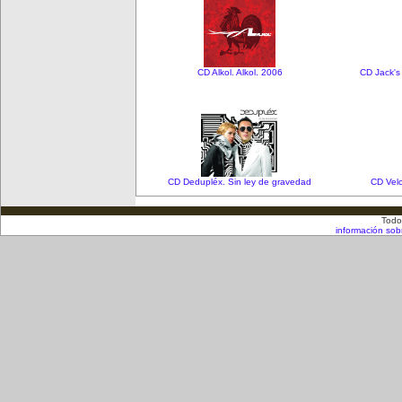
CD Alkol. Alkol. 2006
CD Jack's
CD Dedupléx. Sin ley de gravedad
CD Vel
Todo
información sob