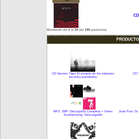
CD 
Mostrando del
1
al
15
(de
190
productos)
PRODUCTO
CD Vansen Tiger El armario de los misterios
CD 
secretos prohibidos
MP3. 3MF: Discografía Completa + Video
José Fors. Dr
Summersong. Descargable