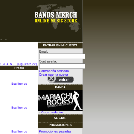
::
::
ENTRAR EN MI CUENTA
Email:
Contraseña:
2
3
4
5
...
[Siguiente >>]
Precio
Contraseña olvidada
Crear cuenta nueva
Escríbenos
BANDA
Escríbenos
-
Otros productos
SOCIAL
PROMOCIONES
Promociones pasadas
Escríbenos