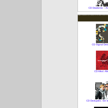
CD Disidente :: A
CD Signal Delu
CD Alkol. Al
CD Dedupléx. Sin 