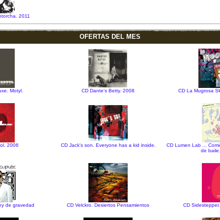
ntorcha. 2011
OFERTAS DEL MES
xe. Motyl.
CD Dante's Betty. 2008
CD La Mugrosa Sk
kol. 2006
CD Jack's son. Everyone has a kid inside.
CD Lumen Lab ... Comi
de bail
ley de gravedad
CD Velckro. Desiertos Pensamientos
CD Sidestepper.