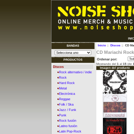
INI
Inicio
::
Discos
:: CD Ma
BANDAS
CD Mariachi Rock-
Ordenar por:
PRODUCTOS
Mostrando del
1
al
15
(de
Discos
Imagen del producto
Rock alternativo / indie
Rock
Hard Rock
Metal
Electrónica
Reggae
Folk / Ska
Jazz / Funk
Punk
Rock fusión
Latino fusión
Latin Pop-Rock