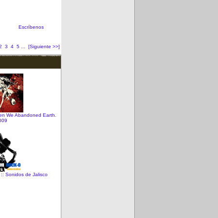
Escríbenos
2
3
4
5
...
[Siguiente >>]
hen We Abandoned Earth.
009
:: Sonidos de Jalisco