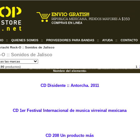
CIO
::
QUIENES SOMOS
::
PROVEEDORES PARA BANDAS
::
AYUDA
::
CONTACTO
riachi Rock-O :: Sonidos de Jalisco
O :: Sonidos de Jalisco
190
productos)
1
Nombre del elemento-
CD Disidente :: Antorcha. 2011
CD 1er Festival Internacional de musica virreinal mexicana
CD 208 Un producto más