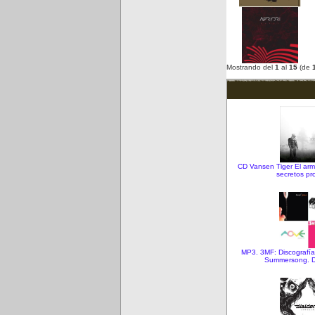
Mostrando del
1
al
15
(de
CD Vansen Tiger El arma
secretos pr
MP3. 3MF: Discografí
Summersong. D