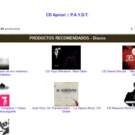
CD Apriori :: P.A.Y.D.T.
190
productos)
1
PRODUCTOS RECOMENDADOS - Discos
rio de los misterios
CD Yoyo Breakers. New Older
CD Sweet Electra :: W
ohibidos
2
a Completa + Video
José Fors. Dr. Frankenstein :: La Ópera Rock. CD
CD Mariachi Rock-O 
escargable
Doble