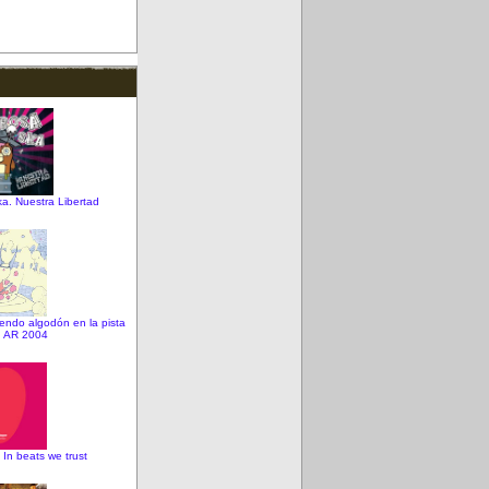
a. Nuestra Libertad
endo algodón en la pista
e. AR 2004
 In beats we trust